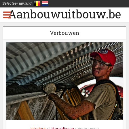
Selecteer uw land
Aanbouwuitbouw.be
Verbouwen
Interieur
Uitbreidingen
Verbouwen
•
•