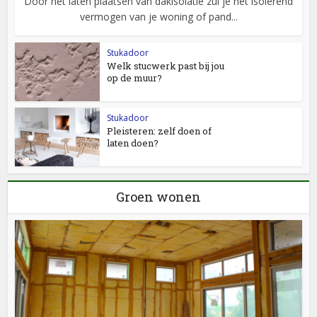
Door het laten plaatsen van dakisolatie zul je het isolerend
vermogen van je woning of pand...
Stukadoor
Welk stucwerk past bij jou
op de muur?
Stukadoor
Pleisteren: zelf doen of
laten doen?
Groen wonen