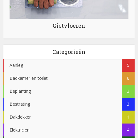
Gietvloeren
Categorieën
Aanleg
5
Badkamer en toilet
6
Beplanting
3
Bestrating
3
Dakdekker
1
Elektricien
4