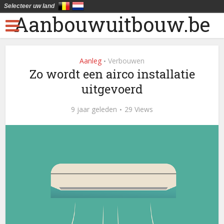
Selecteer uw land
Aanbouwuitbouw.be
Aanleg
Verbouwen
•
Zo wordt een airco installatie
uitgevoerd
9 jaar geleden
29 Views