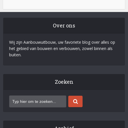
Over ons
Wij zijn Aanbouwuitbouw, uw favoriete blog over alles op
het gebied van bouwen en verbouwen, zowel binnen als
buiten.
Zoeken