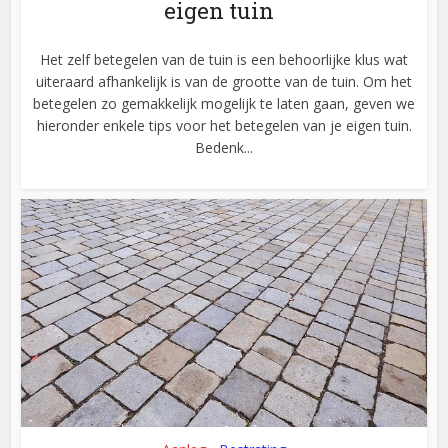
eigen tuin
Het zelf betegelen van de tuin is een behoorlijke klus wat
uiteraard afhankelijk is van de grootte van de tuin. Om het
betegelen zo gemakkelijk mogelijk te laten gaan, geven we
hieronder enkele tips voor het betegelen van je eigen tuin.
Bedenk...