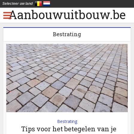
Selecteer uw land
Aanbouwuitbouw.be
Bestrating
Bestrating
Tips voor het betegelen van je