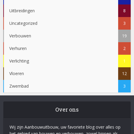
Uitbreidingen
8
Uncategorized
3
Verbouwen
19
Verhuren
2
Verlichting
1
Vloeren
12
Zwembad
3
Over ons
Wij zijn Aanbouwuitbouw, uw favoriete blog over alles op
het gebied van bouwen en verbouwen, zowel binnen als