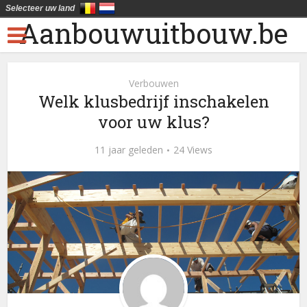
Selecteer uw land
Aanbouwuitbouw.be
Verbouwen
Welk klusbedrijf inschakelen
voor uw klus?
11 jaar geleden
24 Views