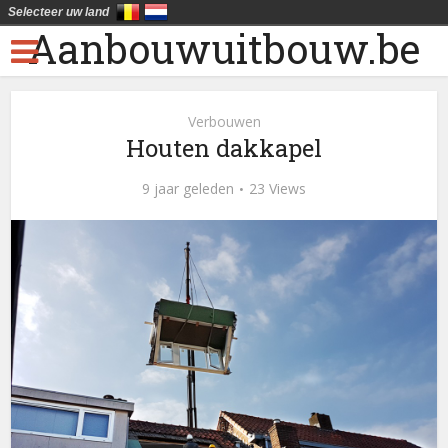
Selecteer uw land
Aanbouwuitbouw.be
Verbouwen
Houten dakkapel
9 jaar geleden
23 Views