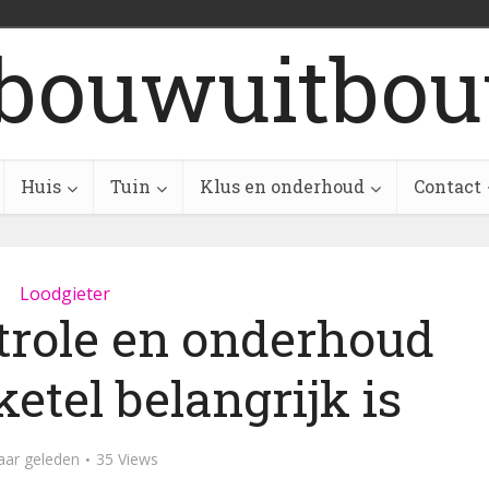
bouwuitbou
Huis
Tuin
Klus en onderhoud
Contact
Loodgieter
role en onderhoud
etel belangrijk is
aar geleden
35 Views