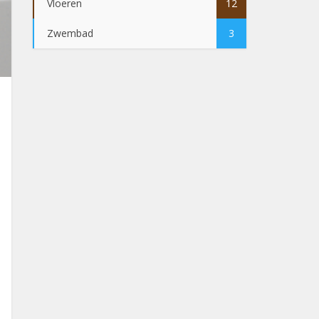
Vloeren
12
Zwembad
3