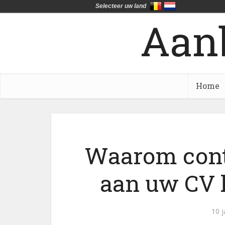
Selecteer uw land
Aan
Home
Waarom cont
aan uw CV k
10 j