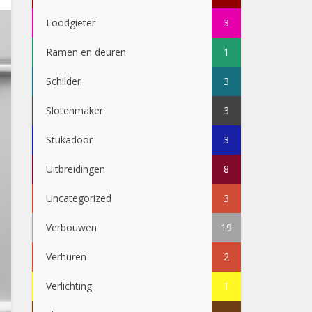
Loodgieter
3
Ramen en deuren
1
Schilder
3
Slotenmaker
3
Stukadoor
3
Uitbreidingen
8
Uncategorized
3
Verbouwen
19
Verhuren
2
Verlichting
1