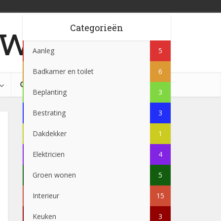
w.be
Categorieën
Aanleg
5
Badkamer en toilet
6
Beplanting
3
Bestrating
3
Dakdekker
1
Elektricien
4
Groen wonen
5
Interieur
15
Keuken
3