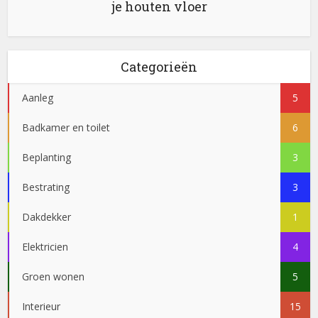
je houten vloer
Categorieën
Aanleg
5
Badkamer en toilet
6
Beplanting
3
Bestrating
3
Dakdekker
1
Elektricien
4
Groen wonen
5
Interieur
15