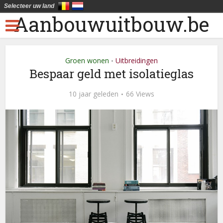
Selecteer uw land
Aanbouwuitbouw.be
Groen wonen
Uitbreidingen
•
Bespaar geld met isolatieglas
10 jaar geleden
66 Views