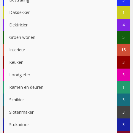
Dakdekker
1
Elektricien
4
Groen wonen
5
Interieur
15
Keuken
3
Loodgieter
3
Ramen en deuren
1
Schilder
3
Slotenmaker
3
Stukadoor
3