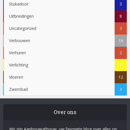
Stukadoor
3
Uitbreidingen
8
Uncategorized
3
Verbouwen
19
Verhuren
2
Verlichting
1
Vloeren
12
Zwembad
3
Over ons
Wij zijn Aanbouwuitbouw, uw favoriete blog over alles op