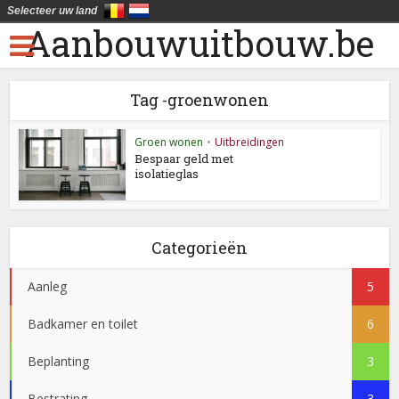
Selecteer uw land
Aanbouwuitbouw.be
Tag -groenwonen
Groen wonen
•
Uitbreidingen
Bespaar geld met
isolatieglas
Categorieën
Aanleg
5
Badkamer en toilet
6
Beplanting
3
Bestrating
3