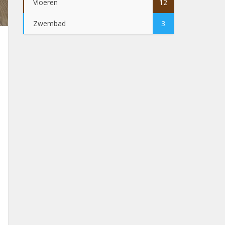
Vloeren
12
Zwembad
3