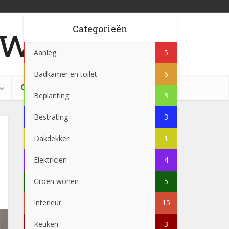
w.be
Categorieën
Aanleg
5
Badkamer en toilet
6
Beplanting
3
Bestrating
3
Dakdekker
1
Elektricien
4
Groen wonen
5
Interieur
15
Keuken
3