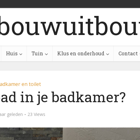
bouwuitbou
Huis
Tuin
Klus en onderhoud
Contact
adkamer en toilet
bad in je badkamer?
aar geleden
23 Views