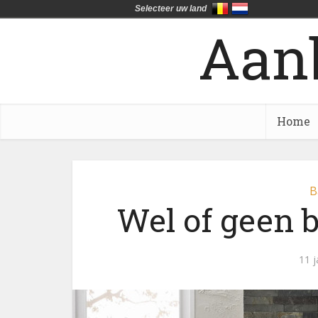
Selecteer uw land
Aan
Home
B
Wel of geen 
11 j