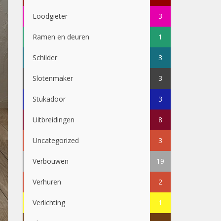
Loodgieter
3
Ramen en deuren
1
Schilder
3
Slotenmaker
3
Stukadoor
3
Uitbreidingen
8
Uncategorized
3
Verbouwen
19
Verhuren
2
Verlichting
1