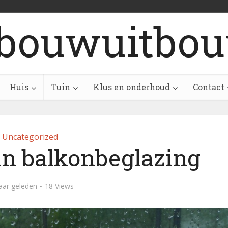
bouwuitbou
Huis
Tuin
Klus en onderhoud
Contact
Uncategorized
an balkonbeglazing
aar geleden
18 Views