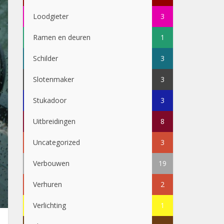
Loodgieter
3
Ramen en deuren
1
Schilder
3
Slotenmaker
3
Stukadoor
3
Uitbreidingen
8
Uncategorized
3
Verbouwen
19
Verhuren
2
Verlichting
1