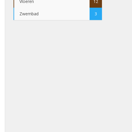
Vloeren
12
Zwembad
3