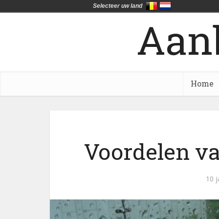
Selecteer uw land
Aan
Home
Voordelen v
10 j