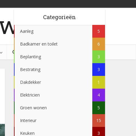
w.be
Categorieën
Aanleg
5
Badkamer en toilet
6
Beplanting
3
Bestrating
3
Dakdekker
1
Elektricien
4
Groen wonen
5
Interieur
15
Keuken
3