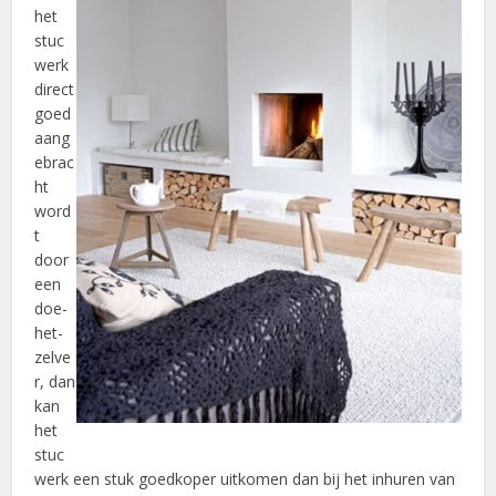
het
stuc
werk
direct
goed
aang
ebrac
ht
word
t
door
een
doe-
het-
zelve
r, dan
kan
het
stuc
werk een stuk goedkoper uitkomen dan bij het inhuren van