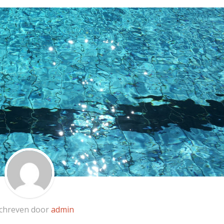
chreven door
admin