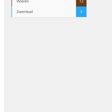
Vloeren
12
Zwembad
3