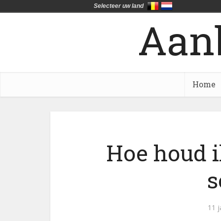
Selecteer uw land
Aan
Home
Hoe houd 
s
11 j