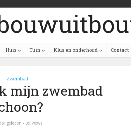
bouwuitbou
Huis
Tuin
Klus en onderhoud
Contact
Zwembad
ik mijn zwembad
choon?
aar geleden
35 Views