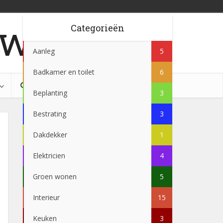
w.be
Categorieën
Aanleg
5
Badkamer en toilet
6
Beplanting
3
Bestrating
3
Dakdekker
1
Elektricien
4
Groen wonen
5
Interieur
15
Keuken
3