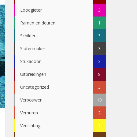
Loodgieter
3
Ramen en deuren
1
Schilder
3
Slotenmaker
3
Stukadoor
3
Uitbreidingen
8
Uncategorized
3
Verbouwen
19
Verhuren
2
Verlichting
1