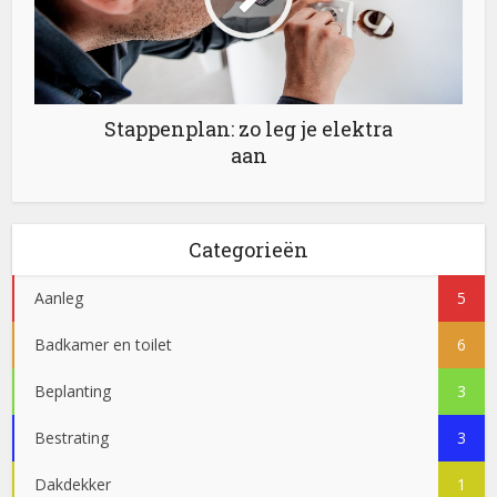
Stappenplan: zo leg je elektra
aan
Categorieën
Aanleg
5
Badkamer en toilet
6
Beplanting
3
Bestrating
3
Dakdekker
1