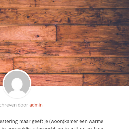
chreven door
admin
investering maar geeft je (woon)kamer een warme
 je zorgvuldig uitgezocht en je wilt er zo lang