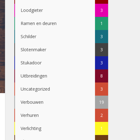
Loodgieter
3
Ramen en deuren
1
Schilder
3
Slotenmaker
3
Stukadoor
3
Uitbreidingen
8
Uncategorized
3
Verbouwen
19
Verhuren
2
Verlichting
1