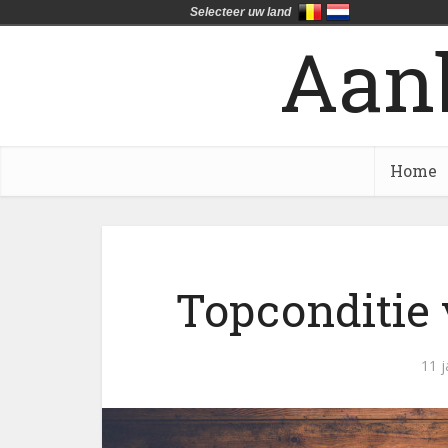
Selecteer uw land
Aan
Home
Topconditie 
11 j