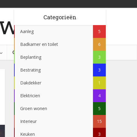
w.be
Categorieën
Aanleg
5
Badkamer en toilet
6
Beplanting
3
Bestrating
3
Dakdekker
1
Elektricien
4
Groen wonen
5
Interieur
15
Keuken
3