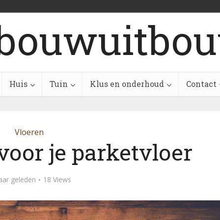
bouwuitbou
Huis
Tuin
Klus en onderhoud
Contact
Vloeren
voor je parketvloer
aar geleden
18 Views