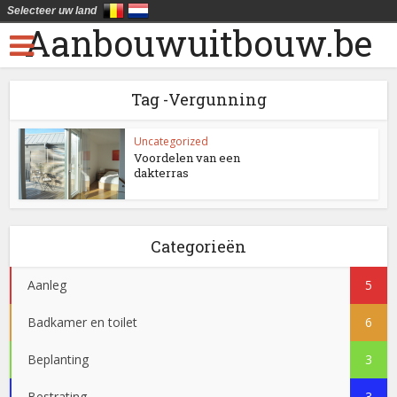
Selecteer uw land
Aanbouwuitbouw.be
Tag -Vergunning
Uncategorized
Voordelen van een
dakterras
Categorieën
Aanleg
5
Badkamer en toilet
6
Beplanting
3
Bestrating
3