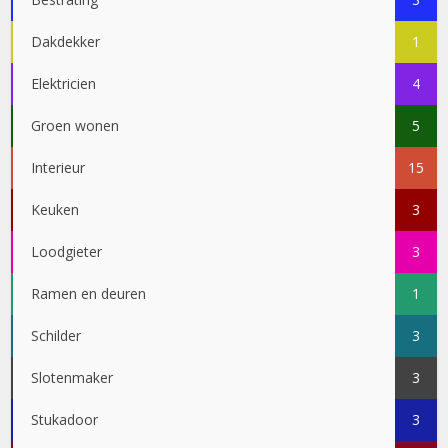
Dakdekker
1
Elektricien
4
Groen wonen
5
Interieur
15
Keuken
3
Loodgieter
3
Ramen en deuren
1
Schilder
3
Slotenmaker
3
Stukadoor
3