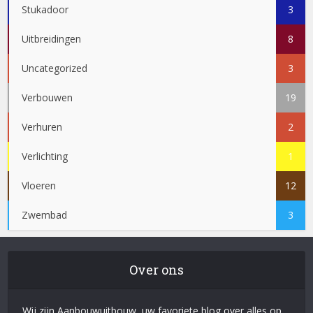
Stukadoor
3
Uitbreidingen
8
Uncategorized
3
Verbouwen
19
Verhuren
2
Verlichting
1
Vloeren
12
Zwembad
3
Over ons
Wij zijn Aanbouwuitbouw, uw favoriete blog over alles op