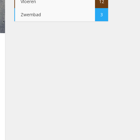
Vloeren
12
Zwembad
3