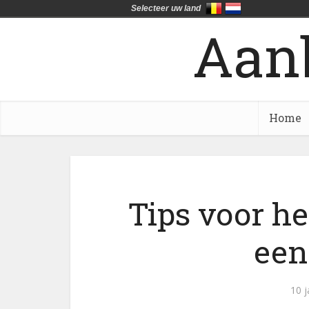
Selecteer uw land
Aan
Home
Tips voor h
een
10 j