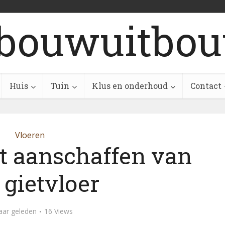
bouwuitbou
Huis
Tuin
Klus en onderhoud
Contact
Vloeren
et aanschaffen van
 gietvloer
aar geleden
16 Views