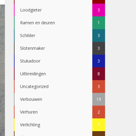
Loodgieter
3
Ramen en deuren
1
Schilder
3
Slotenmaker
3
Stukadoor
3
Uitbreidingen
8
Uncategorized
3
Verbouwen
19
Verhuren
2
Verlichting
1