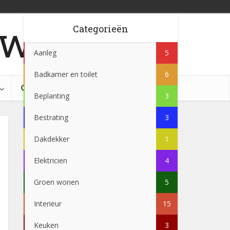
w.be
Categorieën
Aanleg
5
Badkamer en toilet
6
Beplanting
3
Bestrating
3
Dakdekker
1
Elektricien
4
Groen wonen
5
Interieur
15
Keuken
3