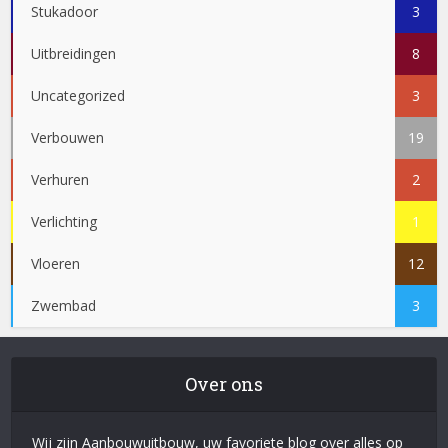
Stukadoor
3
Uitbreidingen
8
Uncategorized
3
Verbouwen
19
Verhuren
2
Verlichting
1
Vloeren
12
Zwembad
3
Over ons
Wij zijn Aanbouwuitbouw, uw favoriete blog over alles op