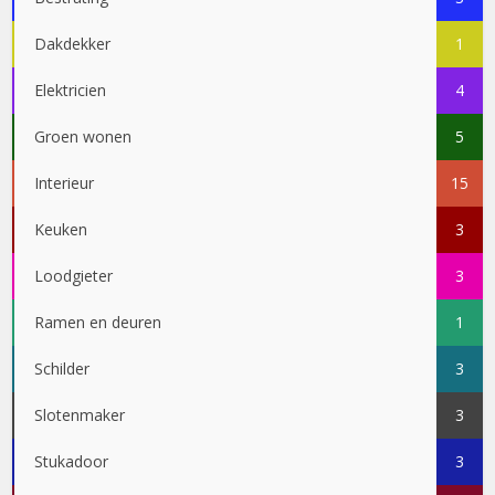
Dakdekker
1
Elektricien
4
Groen wonen
5
Interieur
15
Keuken
3
Loodgieter
3
Ramen en deuren
1
Schilder
3
Slotenmaker
3
Stukadoor
3