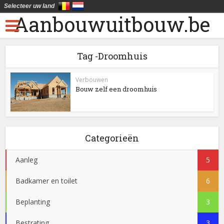
Selecteer uw land
Aanbouwuitbouw.be
Tag -Droomhuis
Verbouwen
Bouw zelf een droomhuis
Categorieën
Aanleg
5
Badkamer en toilet
6
Beplanting
3
Bestrating
3