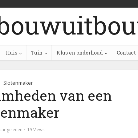
bouwuitbou
Huis
Tuin
Klus en onderhoud
Contact
Slotenmaker
amheden van een
tenmaker
aar geleden
19 Views