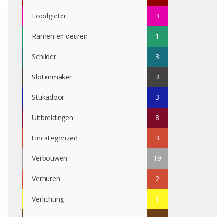
Loodgieter
3
Ramen en deuren
1
Schilder
3
Slotenmaker
3
Stukadoor
3
Uitbreidingen
8
Uncategorized
3
Verbouwen
19
Verhuren
2
Verlichting
1