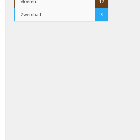
Vloeren
12
Zwembad
3