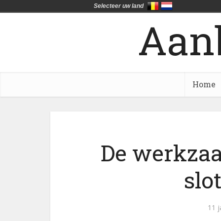
Selecteer uw land
Aan
Home
De werkza
slo
11 j