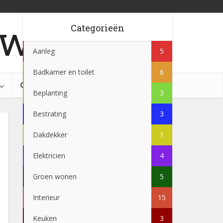
w.be
Categorieën
Aanleg
5
Badkamer en toilet
6
Beplanting
3
Bestrating
3
Dakdekker
1
Elektricien
4
Groen wonen
5
Interieur
15
Keuken
3